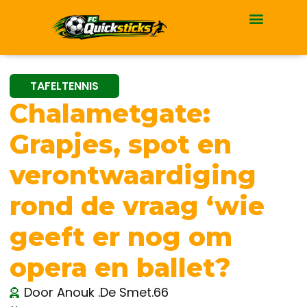
TAFELTENNIS
Chalametgate:
Grapjes, spot en
verontwaardiging
rond de vraag ‘wie
geeft er nog om
opera en ballet?
Door
Anouk .De Smet.66