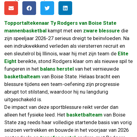
Topportaltekenaar Ty Rodgers van Boise State
mannenbasketbal
kampt met een
zware blessure
die
zijn speeljaar 2026-27 serieus dreigt te beïnvloeden. Na
een indrukwekkend verleden als viersterren recruit en
een sleutelrol bij Illinois, waar hij met zijn team de
Elite
Eight
bereikte, stond Rodgers klaar om als nieuwe spil te
fungeren in het
balans herstel
van het vernieuwde
basketbalteam
van Boise State. Helaas bracht een
blessure tijdens een team-oefening zijn progressie
abrupt tot stilstand, waardoor hij nu langdurig
uitgeschakeld is.
De impact van deze sportblessure reikt verder dan
alleen het fysieke leed. Het
basketbalteam
van Boise
State zag reeds haar volledige startende basis van vorig
seizoen vertrekken en bouwde in het voorjaar van 2026