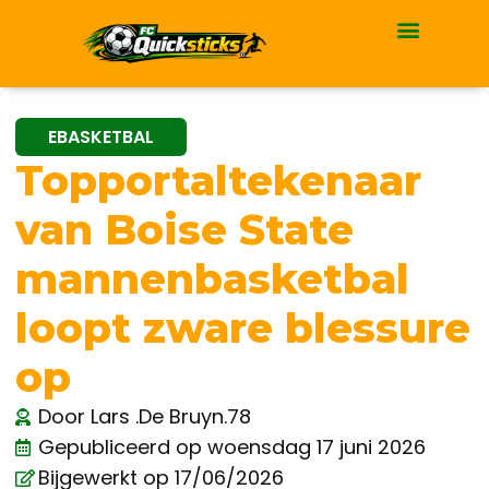
EBASKETBAL
Topportaltekenaar
van Boise State
mannenbasketbal
loopt zware blessure
op
Door
Lars .De Bruyn.78
Gepubliceerd op
woensdag 17 juni 2026
Bijgewerkt op 17/06/2026